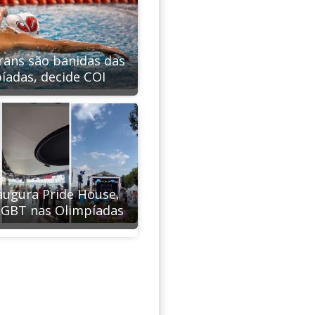
trans são banidas das
íadas, decide COI
naugura Pride House,
LGBT nas Olimpíadas