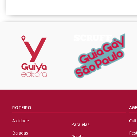
ROTEIRO
AG
A cidade
Cul
Para elas
Baladas
Fes
Points