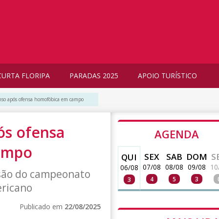
CURTA FLORIPA
PARADAS 2025
APOIO TURÍSTICO
nso após ofensa homofóbica em campo
ós ofensa
AGENDA
ampo
SEX
SAB
DOM
S
QUI
07/08
08/08
09/08
10
06/08
cisão do campeonato
4
5
3
3
ericano
Publicado em
22/08/2025