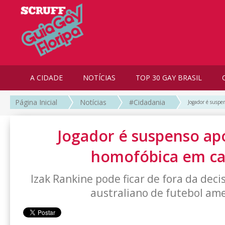
A CIDADE
NOTÍCIAS
TOP 30 GAY BRASIL
Página Inicial
Notícias
#Cidadania
Jogador é suspe
Jogador é suspenso ap
homofóbica em c
Izak Rankine pode ficar de fora da de
australiano de futebol am