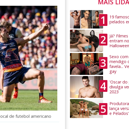
MAIS LID
1
19 famoso
pelados 
2
Já? Filme
entram no
Hallowee
Sexo com 
3
mendigo 
favela... 
gay
4
'Oscar do
divulga v
2023
Produtora
5
lança ver
e Pelados'
 local de futebol americano