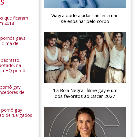
AS
Viagra pode ajudar câncer a não
s que ficaram
se espalhar pelo corpo
em 2018
s pornôs gays
 clima de
n
padrasto,
dotado, na
Veja HQ pornô
 pornô gay'
'La Bola Negra': filme gay é um
encedores de
dos favoritos ao Oscar 2027
 pornô gay
são de 'Largados