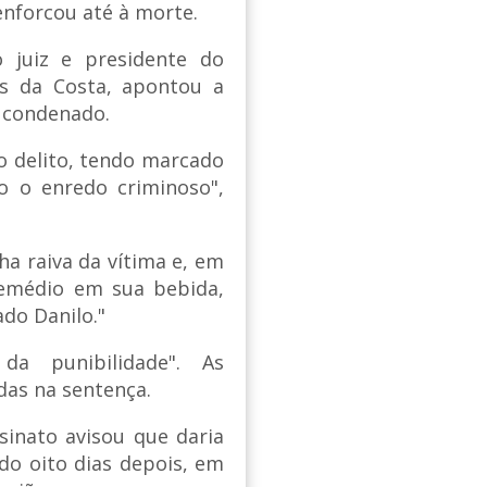
 enforcou até à morte.
o juiz e presidente do
es da Costa, apontou a
r condenado.
o delito, tendo marcado
o o enredo criminoso",
ha raiva da vítima e, em
remédio em sua bebida,
do Danilo."
da punibilidade". As
das na sentença.
inato avisou que daria
do oito dias depois, em