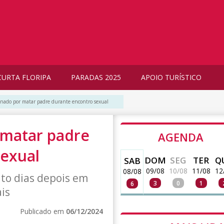
CURTA FLORIPA
PARADAS 2025
APOIO TURÍSTICO
ado por matar padre durante encontro sexual
matar padre
AGENDA
sexual
DOM
SEG
TER
Q
SAB
09/08
10/08
11/08
12
08/08
ito dias depois em
3
0
1
6
is
Publicado em
06/12/2024