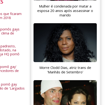
AS
Mulher é condenada por matar a
esposa 20 anos após assassinar o
s que ficaram
marido
em 2018
s pornôs gays
 clima de
n
padrasto,
dotado, na
Veja HQ pornô
 pornô gay'
Morre Clodd Dias, atriz trans de
encedores de
'Manhãs de Setembro'
 pornô gay
são de 'Largados