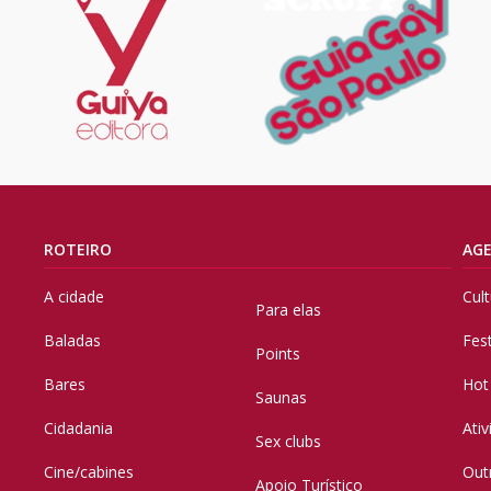
ROTEIRO
AG
A cidade
Cul
Para elas
Baladas
Fes
Points
Bares
Hot
Saunas
Cidadania
Ati
Sex clubs
Cine/cabines
Out
Apoio Turístico