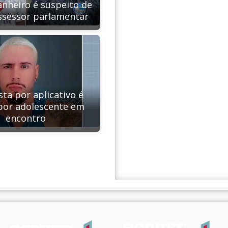
nheiro é suspeito de
ssessor parlamentar
ta por aplicativo é
por adolescente em
encontro