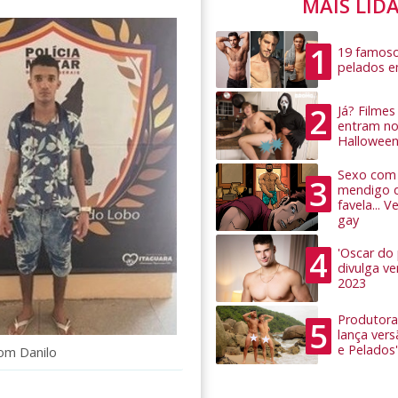
MAIS LID
1
19 famoso
pelados 
2
Já? Filme
entram no
Hallowee
Sexo com 
3
mendigo 
favela... 
gay
4
'Oscar do
divulga v
2023
Produtora
5
lança ver
e Pelados'
com Danilo