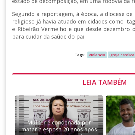
estado de decomposição, em uma rodovia da r
Segundo a reportagem, à época, a diocese de 
religioso já havia atuado em cidades como Ita
e Ribeirão Vermelho e que desde dezembro d
para cuidar da saúde do pai.
Tags:
violencia
igreja catolica
LEIA TAMBÉM
Mulher é condenada por
matar a esposa 20 anos após