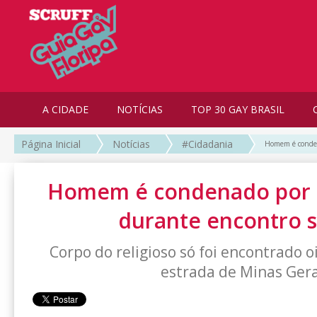
A CIDADE
NOTÍCIAS
TOP 30 GAY BRASIL
Página Inicial
Notícias
#Cidadania
Homem é conden
Homem é condenado por 
durante encontro 
Corpo do religioso só foi encontrado o
estrada de Minas Gera