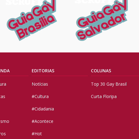
ENDA
EDITORIAS
COLUNAS
tura
Notícias
Top 30 Gay Brasil
tas
#Cultura
Curta Floripa
#Cidadania
vismo
#Acontece
ros
#Hot