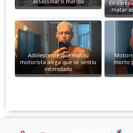
assassinar o marido
Ex-compa
matar a
Motoris
Adolescente que matou
morto 
motorista alega que se sentiu
intimidado