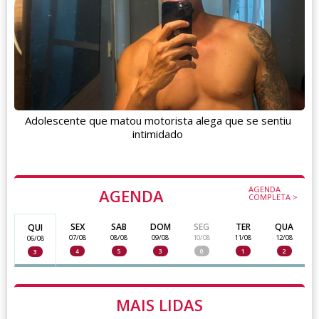
Adolescente que matou motorista alega que se sentiu
intimidado
AGENDA
AGENDA
COMPLETA >
SEX
SAB
DOM
SEG
TER
QUA
QUI
07/08
08/08
09/08
10/08
11/08
12/08
06/08
4
5
3
0
1
2
3
MAIS LIDAS