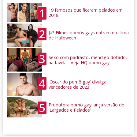
1
19 famosos que ficaram pelados em
2018
2
Já? Filmes pornôs gays entram no clima
de Halloween
3
Sexo com padrasto, mendigo dotado,
na favela... Veja HQ pornô gay
4
'Oscar do pornô gay' divulga
vencedores de 2023
5
Produtora pornô gay lança versão de
'Largados e Pelados'