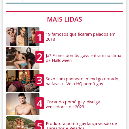
MAIS LIDAS
1
19 famosos que ficaram pelados em
2018
2
Já? Filmes pornôs gays entram no clima
de Halloween
3
Sexo com padrasto, mendigo dotado,
na favela... Veja HQ pornô gay
4
'Oscar do pornô gay' divulga
vencedores de 2023
5
Produtora pornô gay lança versão de
'Largados e Pelados'