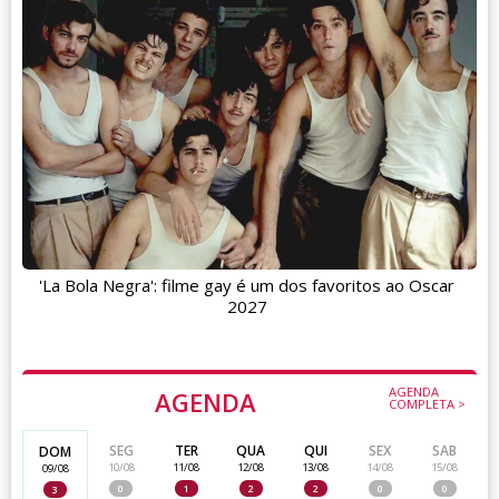
'La Bola Negra': filme gay é um dos favoritos ao Oscar
2027
AGENDA
AGENDA
COMPLETA >
SEG
TER
QUA
QUI
SEX
SAB
DOM
10/08
11/08
12/08
13/08
14/08
15/08
09/08
0
1
2
2
0
0
3