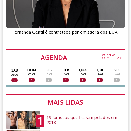
Fernanda Gentil é contratada por emissora dos EUA
AGENDA
AGENDA
COMPLETA >
DOM
SEG
TER
QUA
QUI
SEX
SAB
09/08
10/08
11/08
12/08
13/08
14/08
08/08
3
0
1
2
2
0
6
MAIS LIDAS
1
19 famosos que ficaram pelados em
2018