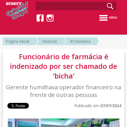
MENU
Página Inicial
Notícias
#Cidadania
Funcionário de farmácia é
indenizado por ser chamado de
'bicha'
Gerente humilhava operador financeiro na
frente de outras pessoas
Publicado em
07/07/2024