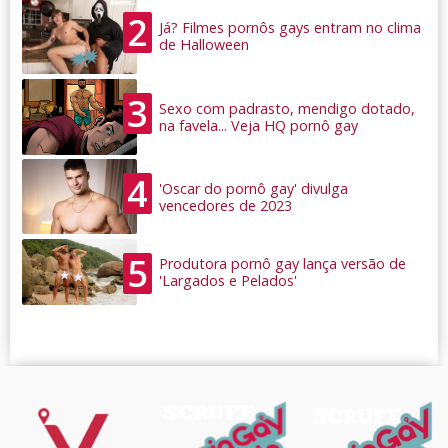
2
Já? Filmes pornôs gays entram no clima
de Halloween
3
Sexo com padrasto, mendigo dotado,
na favela... Veja HQ pornô gay
4
'Oscar do pornô gay' divulga
vencedores de 2023
5
Produtora pornô gay lança versão de
'Largados e Pelados'