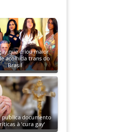
ay que criou maior
de acolhida trans do
Brasil
o publica documento
íticas à 'cura gay'