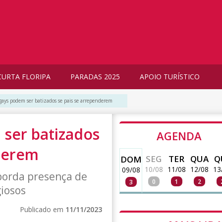
CURTA FLORIPA
PARADAS 2025
APOIO TURÍSTICO
s gays podem ser batizados se pais se arrependerem
 ser batizados
AGENDA
derem
SEG
TER
QUA
Q
DOM
10/08
11/08
12/08
13
09/08
orda presença de
0
1
2
3
giosos
Publicado em
11/11/2023