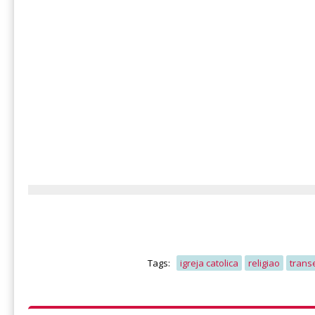
Tags:
igreja catolica
religiao
trans