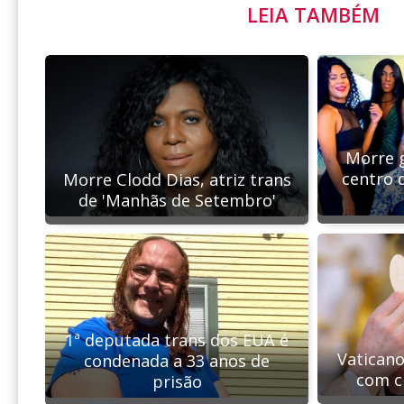
LEIA TAMBÉM
Morre g
centro 
Morre Clodd Dias, atriz trans
de 'Manhãs de Setembro'
1ª deputada trans dos EUA é
Vatican
condenada a 33 anos de
com cr
prisão