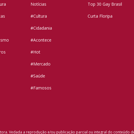
tura
Notícias
Top 30 Gay Brasil
tas
#Cultura
Curta Floripa
#Cidadania
vismo
#Acontece
ros
#Hot
#Mercado
#Saúde
#Famosos
tora. Vedada a reprodução e/ou publicação parcial ou integral do conteúdo d