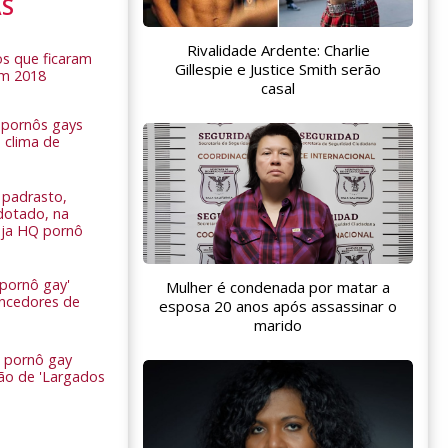
AS
Rivalidade Ardente: Charlie
s que ficaram
Gillespie e Justice Smith serão
em 2018
casal
s pornôs gays
 clima de
n
padrasto,
dotado, na
Veja HQ pornô
 pornô gay'
Mulher é condenada por matar a
encedores de
esposa 20 anos após assassinar o
marido
 pornô gay
são de 'Largados