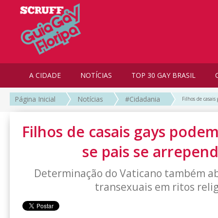
A CIDADE
NOTÍCIAS
TOP 30 GAY BRASIL
Página Inicial
Notícias
#Cidadania
Filhos de casai
Filhos de casais gays podem
se pais se arrepen
Determinação do Vaticano também ab
transexuais em ritos reli