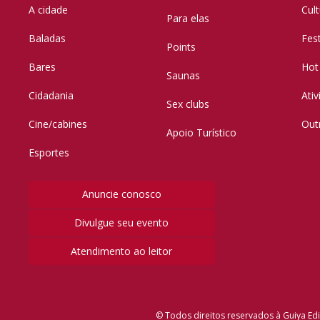
A cidade
Cul
Para elas
Baladas
Fes
Points
Bares
Hot
Saunas
Cidadania
Ati
Sex clubs
Cine/cabines
Out
Apoio Turístico
Esportes
Anuncie conosco
Divulgue seu evento
Atendimento ao leitor
© Todos direitos reservados à Guiya Edi