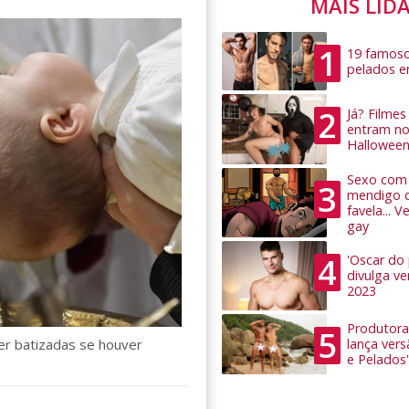
MAIS LID
1
19 famoso
pelados 
2
Já? Filme
entram no
Hallowee
Sexo com 
3
mendigo 
favela... 
gay
4
'Oscar do
divulga v
2023
Produtora
5
er batizadas se houver
lança ver
e Pelados'