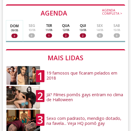
AGENDA
AGENDA
COMPLETA >
SEG
TER
QUA
QUI
SEX
SAB
DOM
10/08
11/08
12/08
13/08
14/08
15/08
09/08
0
1
2
2
0
0
3
MAIS LIDAS
1
19 famosos que ficaram pelados em
2018
2
Já? Filmes pornôs gays entram no clima
de Halloween
3
Sexo com padrasto, mendigo dotado,
na favela... Veja HQ pornô gay