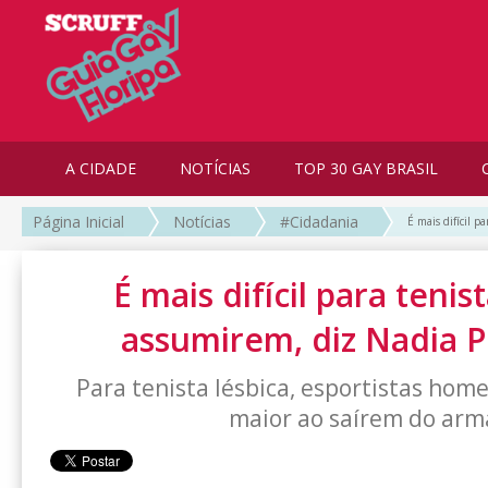
A CIDADE
NOTÍCIAS
TOP 30 GAY BRASIL
Página Inicial
Notícias
#Cidadania
É mais difícil p
É mais difícil para tenis
assumirem, diz Nadia 
Para tenista lésbica, esportistas ho
maior ao saírem do arm