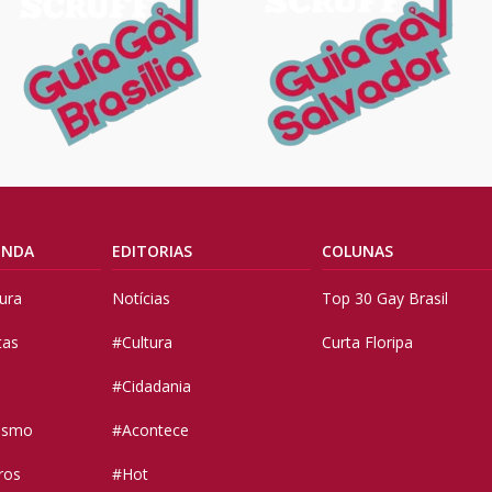
ENDA
EDITORIAS
COLUNAS
tura
Notícias
Top 30 Gay Brasil
tas
#Cultura
Curta Floripa
#Cidadania
vismo
#Acontece
ros
#Hot