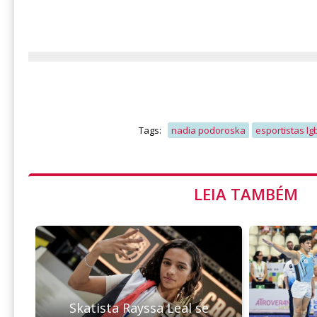
Tags:
nadia podoroska
esportistas lg
LEIA TAMBÉM
Skatista Rayssa Leal se