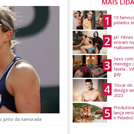
MAIS LID
1
19 famoso
pelados 
2
Já? Filme
entram no
Hallowee
Sexo com 
3
mendigo 
favela... 
gay
4
'Oscar do
divulga v
2023
Produtora
5
lança ver
e Pelados'
s junto da namorada