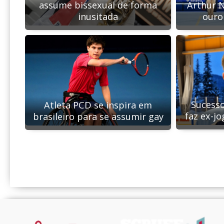
assume bissexual de forma
Arthur N
inusitada
ouro
Sucesso
Atleta PCD se inspira em
faz ex-j
brasileiro para se assumir gay