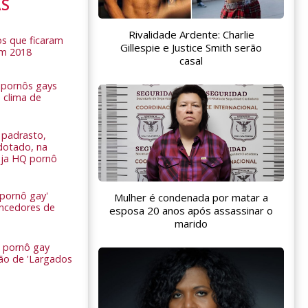
AS
Rivalidade Ardente: Charlie
s que ficaram
Gillespie e Justice Smith serão
em 2018
casal
s pornôs gays
 clima de
n
padrasto,
dotado, na
Veja HQ pornô
 pornô gay'
Mulher é condenada por matar a
encedores de
esposa 20 anos após assassinar o
marido
 pornô gay
são de 'Largados