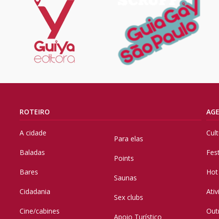
ROTEIRO
AG
A cidade
Cul
Para elas
Baladas
Fes
Points
Bares
Hot
Saunas
Cidadania
Ati
Sex clubs
Cine/cabines
Out
Apoio Turístico