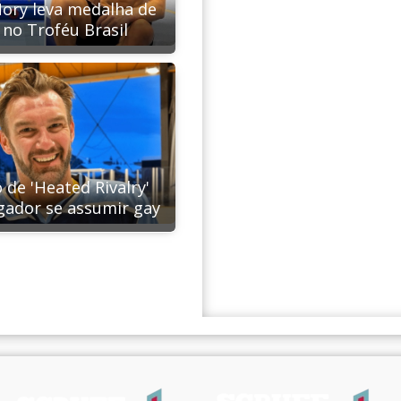
ory leva medalha de
 no Troféu Brasil
 de 'Heated Rivalry'
ogador se assumir gay