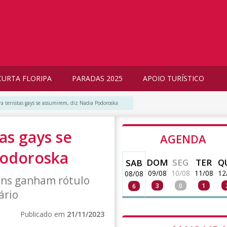
CURTA FLORIPA
PARADAS 2025
APOIO TURÍSTICO
ara tenistas gays se assumirem, diz Nadia Podoroska
tas gays se
AGENDA
Podoroska
DOM
SEG
TER
Q
SAB
09/08
10/08
11/08
12
08/08
mens ganham rótulo
3
0
1
6
ário
Publicado em
21/11/2023