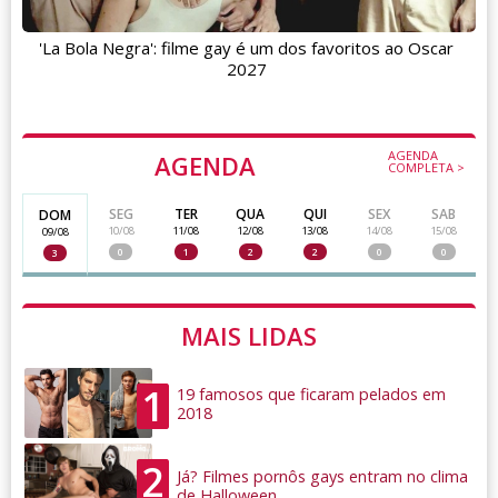
'La Bola Negra': filme gay é um dos favoritos ao Oscar
2027
AGENDA
AGENDA
COMPLETA >
SEG
TER
QUA
QUI
SEX
SAB
DOM
10/08
11/08
12/08
13/08
14/08
15/08
09/08
0
1
2
2
0
0
3
MAIS LIDAS
1
19 famosos que ficaram pelados em
2018
2
Já? Filmes pornôs gays entram no clima
de Halloween