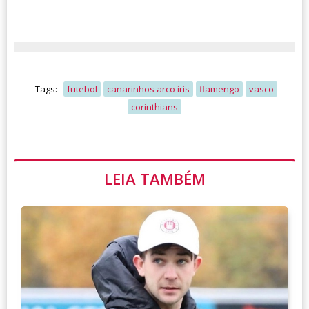
Tags:
futebol
canarinhos arco iris
flamengo
vasco
corinthians
LEIA TAMBÉM