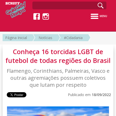
MENU
Página Inicial
Notícias
#Cidadania
Conheça 16 torcidas LGBT de
futebol de todas regiões do Brasil
Flamengo, Corinthians, Palmeiras, Vasco e
outras agremiações possuem coletivos
que lutam por respeito
Publicado em
18/09/2022