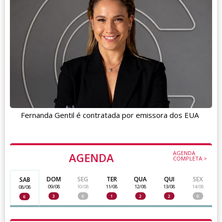
Fernanda Gentil é contratada por emissora dos EUA
AGENDA
AGENDA
COMPLETA >
DOM
SEG
TER
QUA
QUI
SEX
SAB
09/08
10/08
11/08
12/08
13/08
14/08
08/08
3
0
1
2
2
0
6