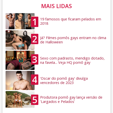
MAIS LIDAS
1
19 famosos que ficaram pelados em
2018
2
Já? Filmes pornôs gays entram no clima
de Halloween
3
Sexo com padrasto, mendigo dotado,
na favela... Veja HQ pornô gay
4
'Oscar do pornô gay' divulga
vencedores de 2023
5
Produtora pornô gay lança versão de
'Largados e Pelados'