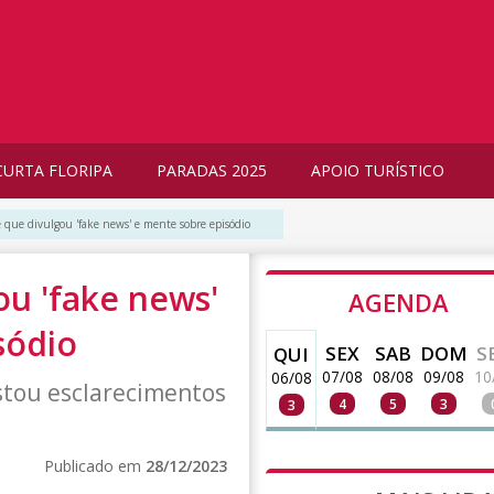
CURTA FLORIPA
PARADAS 2025
APOIO TURÍSTICO
que divulgou 'fake news' e mente sobre episódio
u 'fake news'
AGENDA
sódio
SEX
SAB
DOM
S
QUI
07/08
08/08
09/08
10
06/08
stou esclarecimentos
4
5
3
3
Publicado em
28/12/2023