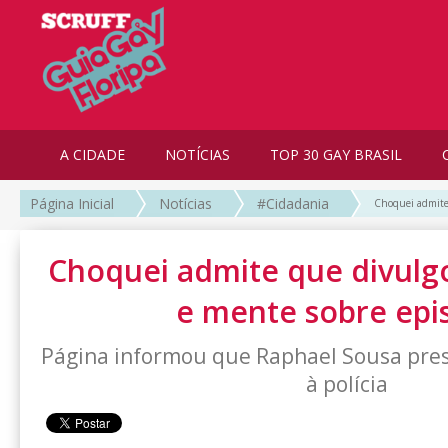
A CIDADE
NOTÍCIAS
TOP 30 GAY BRASIL
Página Inicial
Notícias
#Cidadania
Choquei admite 
Choquei admite que divulgo
e mente sobre epi
Página informou que Raphael Sousa pre
à polícia