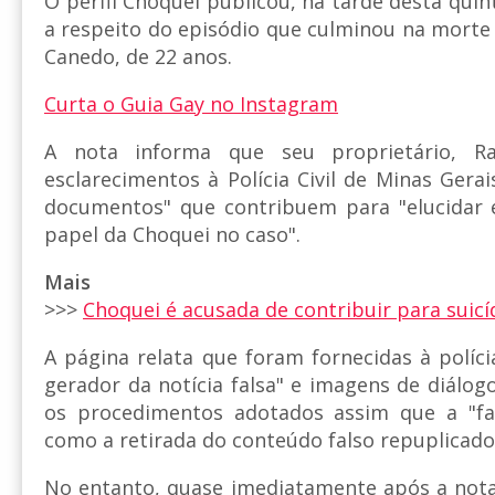
O perfil Choquei publicou, na tarde desta quinta
a respeito do episódio que culminou na morte 
Canedo, de 22 anos.
Curta o Guia Gay no Instagram
A nota informa que seu proprietário, Ra
esclarecimentos à Polícia Civil de Minas Gera
documentos" que contribuem para "elucidar 
papel da Choquei no caso".
Mais
>>>
Choquei é acusada de contribuir para suicí
A página relata que foram fornecidas à políci
gerador da notícia falsa" e imagens de diálo
os procedimentos adotados assim que a "fal
como a retirada do conteúdo falso repuplicado
No entanto, quase imediatamente após a nota o