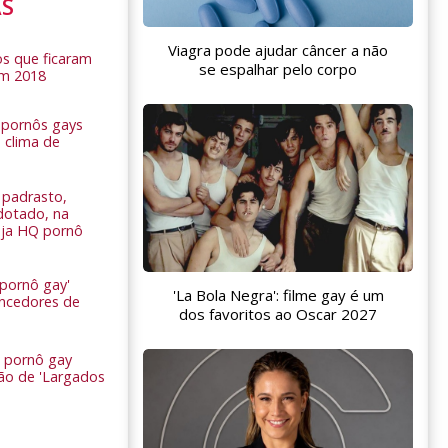
AS
Viagra pode ajudar câncer a não
s que ficaram
se espalhar pelo corpo
em 2018
s pornôs gays
 clima de
n
padrasto,
dotado, na
Veja HQ pornô
 pornô gay'
'La Bola Negra': filme gay é um
encedores de
dos favoritos ao Oscar 2027
 pornô gay
são de 'Largados