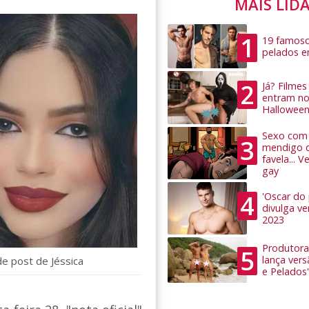
MAIS LID
1
19 famoso
pelados 
2
Já? Filme
entram no
Hallowee
Sexo com 
3
mendigo 
favela... 
gay
4
'Oscar do
divulga v
2023
Produtora
5
lança ver
e post de Jéssica
e Pelados'