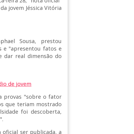
-feira 28, "nota oficial"
da jovem Jéssica Vitória
phael Sousa, prestou
is e "apresentou fatos e
e dar real dimensão do
dio de jovem
a provas "sobre o fator
gos que teriam mostrado
sidade foi descoberta,
".
ficial ser publicada, a