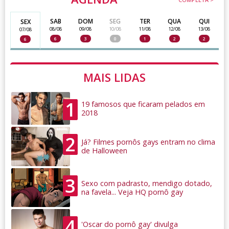
SAB
DOM
SEG
TER
QUA
QUI
SEX
08/08
09/08
10/08
11/08
12/08
13/08
07/08
6
3
0
1
2
2
6
MAIS LIDAS
1
19 famosos que ficaram pelados em
2018
2
Já? Filmes pornôs gays entram no clima
de Halloween
3
Sexo com padrasto, mendigo dotado,
na favela... Veja HQ pornô gay
4
'Oscar do pornô gay' divulga