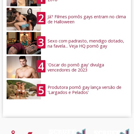
2
Já? Filmes pornôs gays entram no clima
de Halloween
3
Sexo com padrasto, mendigo dotado,
na favela... Veja HQ pornô gay
4
'Oscar do pornô gay' divulga
vencedores de 2023
5
Produtora pornô gay lança versão de
'Largados e Pelados'