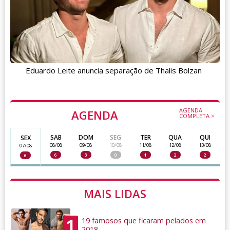
Eduardo Leite anuncia separação de Thalis Bolzan
AGENDA
AGENDA
COMPLETA >
SAB
DOM
SEG
TER
QUA
QUI
SEX
08/08
09/08
10/08
11/08
12/08
13/08
07/08
6
3
0
1
2
2
6
MAIS LIDAS
1
19 famosos que ficaram pelados em
2018