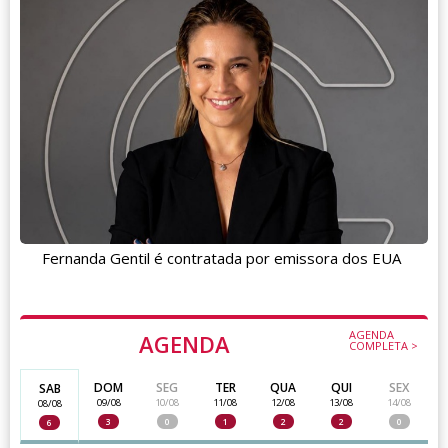
Fernanda Gentil é contratada por emissora dos EUA
AGENDA
AGENDA
COMPLETA >
DOM
SEG
TER
QUA
QUI
SEX
SAB
09/08
10/08
11/08
12/08
13/08
14/08
08/08
3
0
1
2
2
0
6