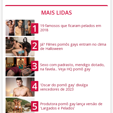
MAIS LIDAS
1
19 famosos que ficaram pelados em
2018
2
Já? Filmes pornôs gays entram no clima
de Halloween
3
Sexo com padrasto, mendigo dotado,
na favela... Veja HQ pornô gay
4
'Oscar do pornô gay' divulga
vencedores de 2023
5
Produtora pornô gay lança versão de
'Largados e Pelados'