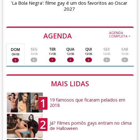
'La Bola Negra': filme gay é um dos favoritos ao Oscar
2027
AGENDA
AGENDA
COMPLETA >
SEG
TER
QUA
QUI
SEX
SAB
DOM
10/08
11/08
12/08
13/08
14/08
15/08
09/08
0
1
2
2
0
0
3
MAIS LIDAS
1
19 famosos que ficaram pelados em
2018
2
Já? Filmes pornôs gays entram no clima
de Halloween