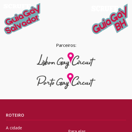
Parceiros:
ROTEIRO
A cidade
Para elas