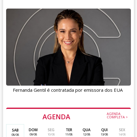
Fernanda Gentil é contratada por emissora dos EUA
AGENDA
AGENDA
COMPLETA >
DOM
SEG
TER
QUA
QUI
SEX
SAB
09/08
10/08
11/08
12/08
13/08
14/08
08/08