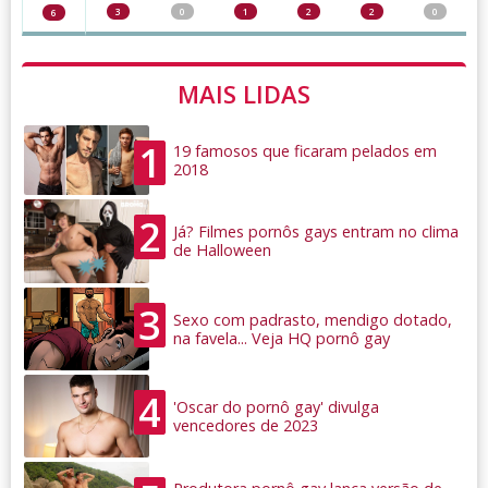
3
0
1
2
2
0
6
MAIS LIDAS
1
19 famosos que ficaram pelados em
2018
2
Já? Filmes pornôs gays entram no clima
de Halloween
3
Sexo com padrasto, mendigo dotado,
na favela... Veja HQ pornô gay
4
'Oscar do pornô gay' divulga
vencedores de 2023