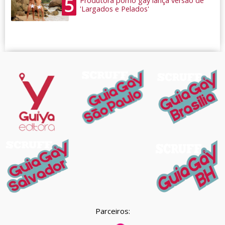
5
Produtora pornô gay lança versão de
'Largados e Pelados'
Parceiros: