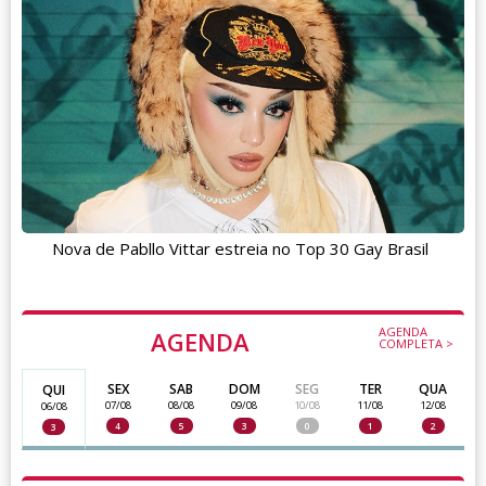
Nova de Pabllo Vittar estreia no Top 30 Gay Brasil
AGENDA
AGENDA
COMPLETA >
SEX
SAB
DOM
SEG
TER
QUA
QUI
07/08
08/08
09/08
10/08
11/08
12/08
06/08
4
5
3
0
1
2
3