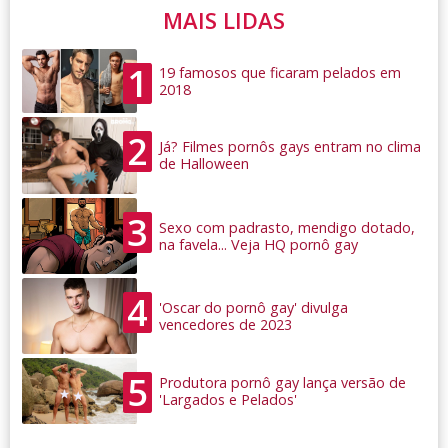
MAIS LIDAS
1
19 famosos que ficaram pelados em
2018
2
Já? Filmes pornôs gays entram no clima
de Halloween
3
Sexo com padrasto, mendigo dotado,
na favela... Veja HQ pornô gay
4
'Oscar do pornô gay' divulga
vencedores de 2023
5
Produtora pornô gay lança versão de
'Largados e Pelados'