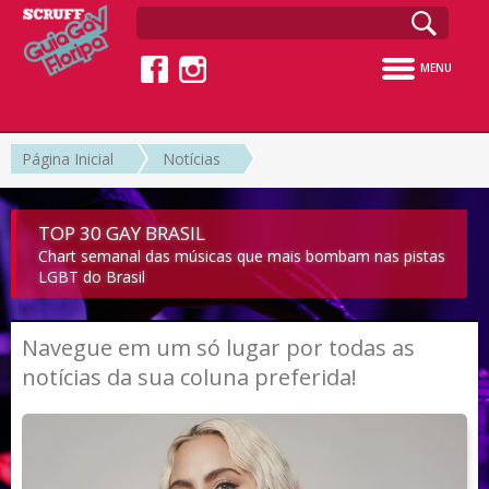
MENU
Página Inicial
Notícias
TOP 30 GAY BRASIL
Chart semanal das músicas que mais bombam nas pistas
LGBT do Brasil
Navegue em um só lugar por todas as
notícias da sua coluna preferida!