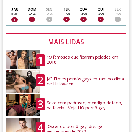
DOM
SEG
TER
QUA
QUI
SEX
SAB
09/08
10/08
11/08
12/08
13/08
14/08
08/08
3
0
1
2
2
0
6
MAIS LIDAS
1
19 famosos que ficaram pelados em
2018
2
Já? Filmes pornôs gays entram no clima
de Halloween
3
Sexo com padrasto, mendigo dotado,
na favela... Veja HQ pornô gay
4
'Oscar do pornô gay' divulga
vencedores de 2023