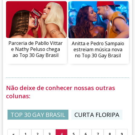
Parceria de Pabllo Vittar
Anitta e Pedro Sampaio
e Nathy Peluso chega
estreiam música nova
ao Top 30 Gay Brasil
no Top 30 Gay Brasil
Não deixe de conhecer nossas outras
colunas:
TOP 30 GAY BRASIL
CURTA FLORIPA
«
1
2
3
4
5
6
7
8
9