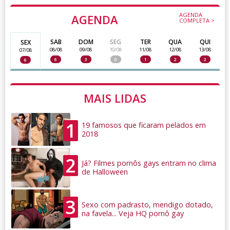
AGENDA
AGENDA
COMPLETA >
SAB
DOM
SEG
TER
QUA
QUI
SEX
08/08
09/08
10/08
11/08
12/08
13/08
07/08
6
3
0
1
2
2
6
MAIS LIDAS
1
19 famosos que ficaram pelados em
2018
2
Já? Filmes pornôs gays entram no clima
de Halloween
3
Sexo com padrasto, mendigo dotado,
na favela... Veja HQ pornô gay