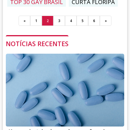
TOP 30 GAY BRASIL
CURTA FLORIPA
«
1
2
3
4
5
6
»
NOTÍCIAS RECENTES