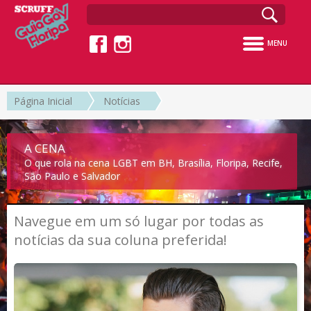
MENU
Página Inicial
Notícias
A CENA
O que rola na cena LGBT em BH, Brasília, Floripa, Recife,
São Paulo e Salvador
Navegue em um só lugar por todas as
notícias da sua coluna preferida!