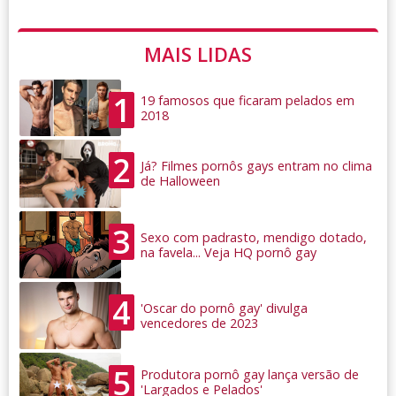
MAIS LIDAS
1
19 famosos que ficaram pelados em
2018
2
Já? Filmes pornôs gays entram no clima
de Halloween
3
Sexo com padrasto, mendigo dotado,
na favela... Veja HQ pornô gay
4
'Oscar do pornô gay' divulga
vencedores de 2023
5
Produtora pornô gay lança versão de
'Largados e Pelados'