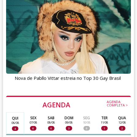
Nova de Pabllo Vittar estreia no Top 30 Gay Brasil
AGENDA
AGENDA
COMPLETA >
SEX
SAB
DOM
SEG
TER
QUA
QUI
07/08
08/08
09/08
10/08
11/08
12/08
06/08
6
6
3
0
1
2
4